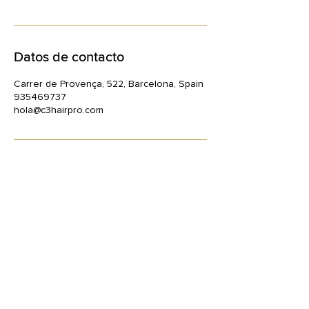
Datos de contacto
Carrer de Provença, 522, Barcelona, Spain
935469737
hola@c3hairpro.com
DIRECCIÓN
Calle Provenza 522, Local 5. Barcelona
TELÉFONO
935469737
EMAIL
hola@c3hairpro.com