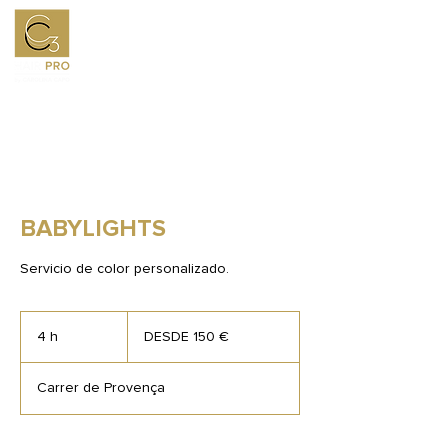
BABYLIGHTS
Servicio de color personalizado.
DESDE
150
4 h
4
DESDE 150 €
€
h
Carrer de Provença